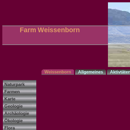
Farm Weissenborn
Weissenborn
Allgemeines
Aktivtäte
Naturpark
Farmen
Karte
Geologie
Archäologie
Ökologie
Flora