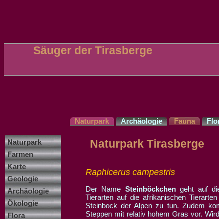
Säuger der Tirasberge
Naturpark
Archäologie
Fauna
Flo
Naturpark Tirasberge
Naturpark
Farmen
Karte
Raphicerus campestris
Geologie
Der Name
Steinböckchen
geht auf di
Archäologie
Tierarten auf die afrikanischen Tierart
Ökologie
Steinbock der Alpen zu tun. Zudem ko
Steppen mit relativ hohem Gras vor. Wird
Flora