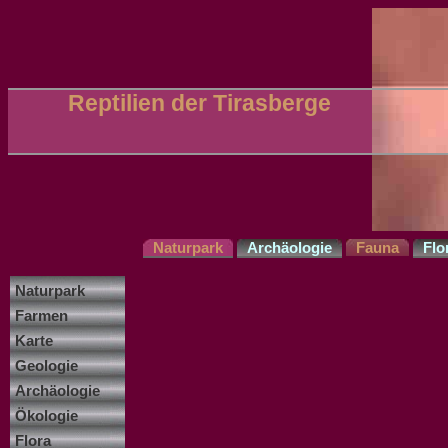
Reptilien der Tirasberge
Naturpark
Archäologie
Fauna
Flo
Naturpark
Farmen
Karte
Geologie
Archäologie
Ökologie
Flora