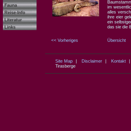
Baumstamm o
Fauna
im wesentli
alles versc
Reise-Info
ihre eier ge
Literatur
ein selbstg
das sie die 
Links
<< Vorheriges
Übersicht
Site Map
|
Disclaimer
|
Kontakt
Tirasberge