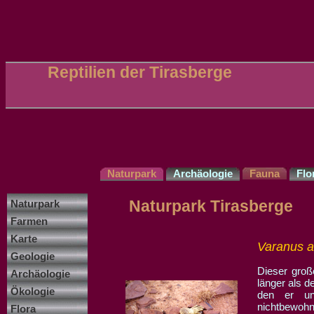
Reptilien der Tirasberge
Naturpark
Archäologie
Fauna
Flo
Naturpark Tirasberge
Naturpark
Farmen
Karte
Varanus al
Geologie
Dieser groß
Archäologie
länger als d
Ökologie
den er un
nichtbewohn
Flora