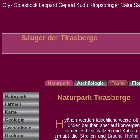
Oryx Spiesbock Leopard Gepard Kudu Klippspringer Natur Sä
Säuger der Tirasberge
Naturpark
Archäologie
Fauna
Flo
Naturpark Tirasberge
Naturpark
Farmen
Karte
Geologie
Hyänen werden fälschlicherweise oft in die Verwandtschaft der Hundeartigen gestellt. Die Ähnlichkeiten zu den
Hunden beruhen aber auf konvergent
Archäologie
zu den Schleichkatzen und Katzen. 
Ökologie
umfaßt die Streifen und
Braune Hyäne