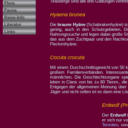
Tirasberge sind alle drei Gattungen vertret
Flora
Fauna
Hyaena brunea
Reise-Info
Literatur
Die
braune Hyäne
(Schabrakenhyäne) ist 
gering, auch in den Schutzgebieten. Di
Links
Nahrungssuche und legen dabei große St
das aus dem Zuchtpaar und den Nachkom
Fleckenhyäne.
Cocuta crocuta
Mit einem Durchschnittsgewicht von 50 k
großem Familienverbänden. Interessan
männlichen. Die Geschlechtsorgane spie
leben in Clans von bis zu 80 Tieren., di
Entgegen der allgemeinen Meinung über H
Jäger und nicht selten ist es dann eine L
Erdwolf (Pr
Der
Erdwolf
i
er sich nur v
Termiten
, vor