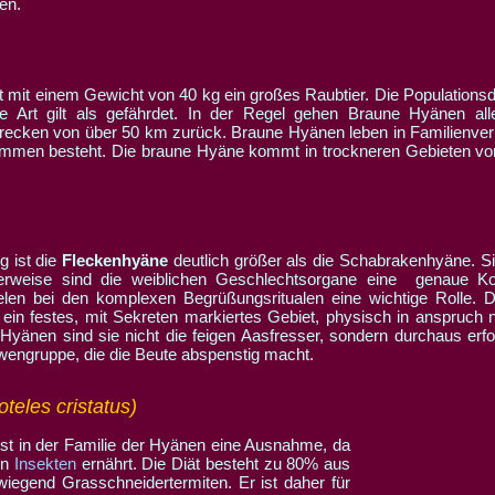
en.
mit einem Gewicht von 40 kg ein großes Raubtier. Die Populationsdi
e Art gilt als gefährdet. In der Regel gehen Braune Hyänen all
recken von über 50 km zurück. Braune Hyänen leben in Familienve
men besteht. Die braune Hyäne kommt in trockneren Gebieten vor
g ist die
Fleckenhyäne
deutlich größer als die Schabrakenhyäne. Sie
terweise sind die weiblichen Geschlechtsorgane eine genaue Ko
len bei den komplexen Begrüßungsritualen eine wichtige Rolle. D
e ein festes, mit Sekreten markiertes Gebiet, physisch in anspruch
yänen sind sie nicht die feigen Aasfresser, sondern durchaus erfo
öwengruppe, die die Beute abspenstig macht.
oteles cristatus)
st in der Familie der Hyänen eine Ausnahme, da
on
Insekten
ernährt. Die Diät besteht zu 80% aus
wiegend Grasschneidertermiten. Er ist daher für