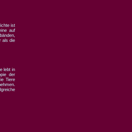
chte ist
eine auf
rbänden,
 als die
 lebt in
pie der
ie Tiere
 nehmen.
lgreiche